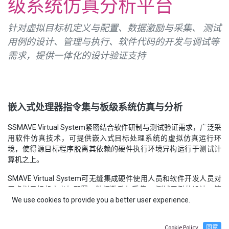
级系统仿真分析平台
针对虚拟目标机定义与配置、数据激励与采集、 测试
用例的设计、管理与执行、软件代码的开发与调试等
需求，提供一体化的设计验证支持
嵌入式处理器指令集与板级系统仿真与分析
S
SMAVE Virtual System紧密结合软件研制与测试验证需求，广泛采
用软件仿真技术，可提供嵌入式目标处理系统的虚拟仿真运行环
境，使得源目标程序脱离其依赖的硬件执行环境异构运行于测试计
算机之上。
SMAVE Virtual System可无缝集成硬件使用人员和软件开发人员对
于虚拟目标机定义与配置、数据激励与采集、 测试用例的设计、管
We use cookies to provide you a better user experience.
理与执行、软件代码的开发与调试等需求，提供一体化的设计验证
支持，可实现针对目标系统的目标码、源代码覆盖率统计分析及软
件性能分析；通过灵活的设备模型配置，可满足不同的系统应用场
Cookie Policy
同意